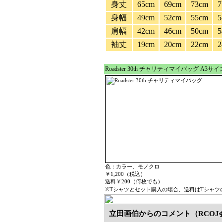
身丈
65cm
69cm
73cm
7
身幅
49cm
52cm
55cm
5
肩幅
42cm
46cm
50cm
5
袖丈
19cm
20cm
22cm
2
Roadster 30th チャリティマイバッグ A3サイ
色：カラー、モノクロ
￥1,200（税込）
送料￥200（何枚でも）
※Tシャツとセット購入の場合、送料はTシャツ
立田画伯からのコメント（RCOJ会