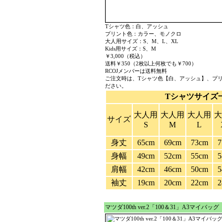
Tシャツ色：白、アッシュ
プリント色：カラー、モノクロ
大人用サイズ：S、M、L、XL
Kids用サイズ：S、M
￥3,000（税込）
送料￥350（2枚以上何枚でも￥700）
RCOJメンバーは送料無料
ご注文時は、Tシャツ色【白、アッシュ】、プ
ださい。
Tシャツサイズ
大人用
大人用
大人用
大
サイズ
S
M
L
身丈
65cm
69cm
73cm
7
身幅
49cm
52cm
55cm
5
肩幅
42cm
46cm
50cm
5
袖丈
19cm
20cm
22cm
2
マツダ100th ver.2「100＆31」A3マイバッグ