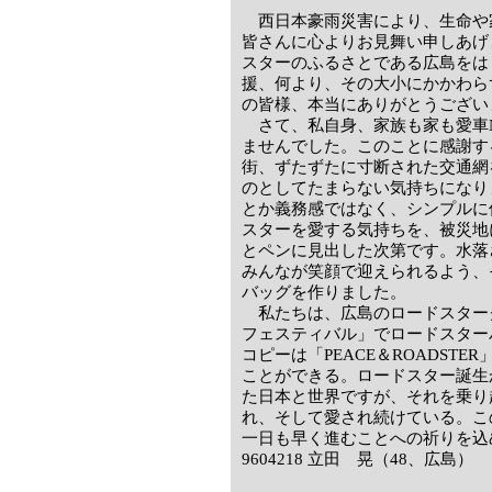
西日本豪雨災害により、生命や
皆さんに心よりお見舞い申しあげ
スターのふるさとである広島をは
援、何より、その大小にかかわら
の皆様、本当にありがとうござい
さて、私自身、家族も家も愛車
ませんでした。このことに感謝す
街、ずたずたに寸断された交通網
のとしてたまらない気持ちになり
とか義務感ではなく、シンプルに
スターを愛する気持ちを、被災地
とペンに見出した次第です。水落
みんなが笑顔で迎えられるよう、
バッグを作りました。
私たちは、広島のロードスター
フェスティバル」でロードスター
コピーは「PEACE＆ROADST
ことができる。ロードスター誕生
た日本と世界ですが、それを乗り
れ、そして愛され続けている。こ
一日も早く進むことへの祈りを込
9604218 立田 晃（48、広島）