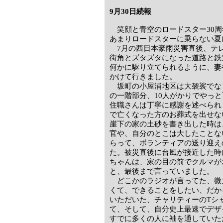
9月30日続報
笑顔と青空のロードスター30周
あまりロードスターに乗らない夏
7月の西日本豪雨災害直後、テ
街角とズタズタになった道路と鉄
何かに駆り立てられるように、妻
かけて行きました。
坂町の小屋浦地区は大袈裟でな
の一階部分、10人がかりでやっ
住職さんは丁寧に感謝を述べられ
で亡くなった方のお葬式を出せな
崖下の家の土砂を書き出した時は
官や、自分のとこは大したことな
らって、ボランティアの送り迎え
た。被災直後に台風が接近した時
ちゃんは、家の目の前でクルマが
と、最後まで言っていました。
どこかのラジオが言ってた、微
くて、できることをしたい、だから
いただいた、チャリティーのTシ
て、そして、自分史上最速でデザ
すでに多くの人に袖を通していた