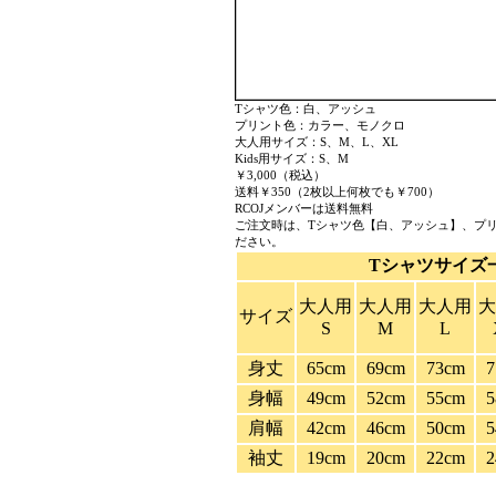
Tシャツ色：白、アッシュ
プリント色：カラー、モノクロ
大人用サイズ：S、M、L、XL
Kids用サイズ：S、M
￥3,000（税込）
送料￥350（2枚以上何枚でも￥700）
RCOJメンバーは送料無料
ご注文時は、Tシャツ色【白、アッシュ】、プ
ださい。
Tシャツサイズ
大人用
大人用
大人用
大
サイズ
S
M
L
身丈
65cm
69cm
73cm
7
身幅
49cm
52cm
55cm
5
肩幅
42cm
46cm
50cm
5
袖丈
19cm
20cm
22cm
2