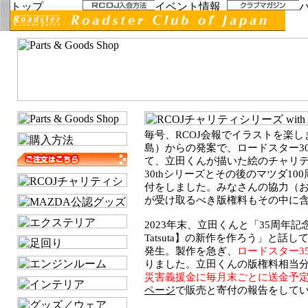
毎号、RCOJ会報でイラストを楽しま
島）からの発案で、ロードスター3
て、立田くんが描いた絵のチャリテ
30thシリーズとその後のマツダ1
付をしました。みなさんの協力（
が受け取るべき版権料もその中に
2023年末、立田くんと「35周年記念で
Tatsuta】の新作を作ろう」と話
発生。製作を急ぎ、
ロードスター3
りました。立田くんの版権料相当分
災害義援金に毎月末ごとに送金予
ページ
で販売と寄付の報告をして