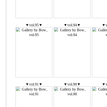
▼vol.95▼
▼vol.94▼
▼v
▼vol.91▼
▼vol.90▼
▼v