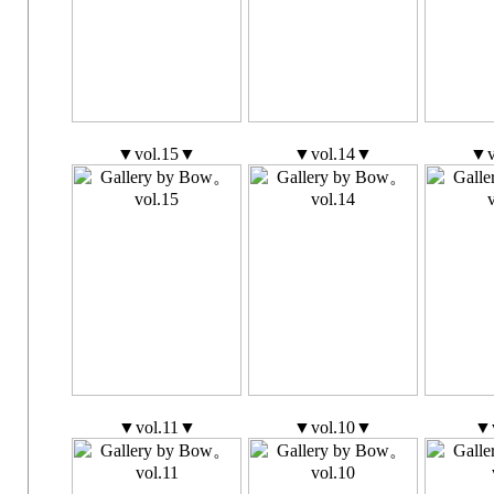
▼vol.15▼
▼vol.14▼
▼v
▼vol.11▼
▼vol.10▼
▼