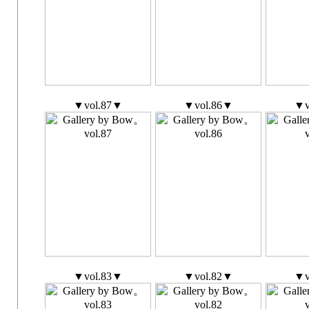
▼vol.87▼
▼vol.86▼
▼v
▼vol.83▼
▼vol.82▼
▼v