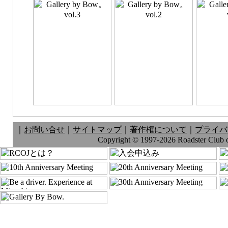
｜
お問い合せ
｜
サイトマップ
｜
著作権について
｜
プライバ
Copyright © 1997-2026 Roadster Club of 