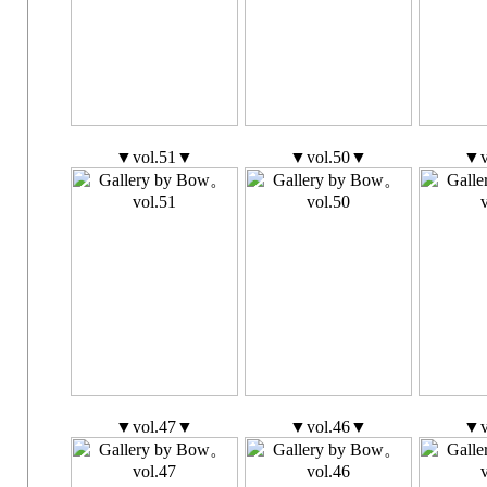
▼vol.51▼
▼vol.50▼
▼v
▼vol.47▼
▼vol.46▼
▼v