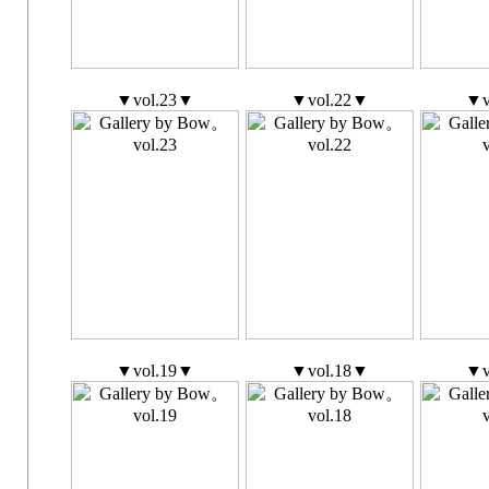
▼vol.23▼
▼vol.22▼
▼v
▼vol.19▼
▼vol.18▼
▼v