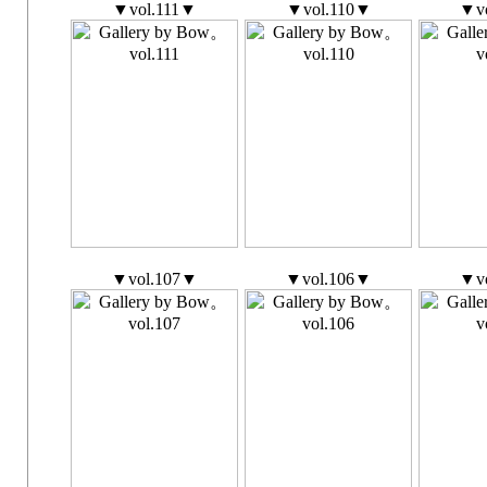
▼vol.111▼
▼vol.110▼
▼v
▼vol.107▼
▼vol.106▼
▼v