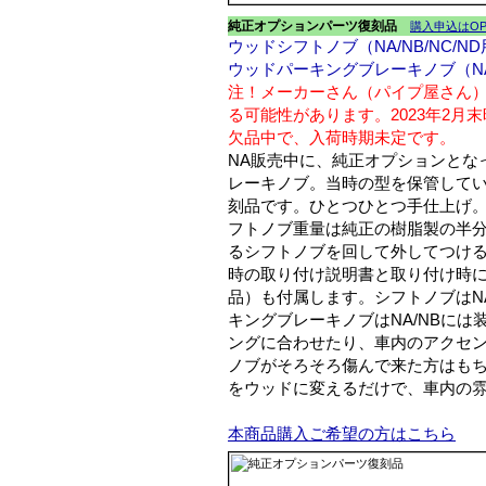
純正オプションパーツ復刻品
購入申込はOPE
ウッドシフトノブ（NA/NB/NC/N
ウッドパーキングブレーキノブ（NA
注！メーカーさん（パイプ屋さん
る可能性があります。2023年2
欠品中で、入荷時期未定です。
NA販売中に、純正オプションとな
レーキノブ。当時の型を保管して
刻品です。ひとつひとつ手仕上げ
フトノブ重量は純正の樹脂製の半分
るシフトノブを回して外してつけ
時の取り付け説明書と取り付け時
品）も付属します。シフトノブはNA
キングブレーキノブはNA/NBには
ングに合わせたり、車内のアクセント
ノブがそろそろ傷んで来た方はもち
をウッドに変えるだけで、車内の
本商品購入ご希望の方はこちら