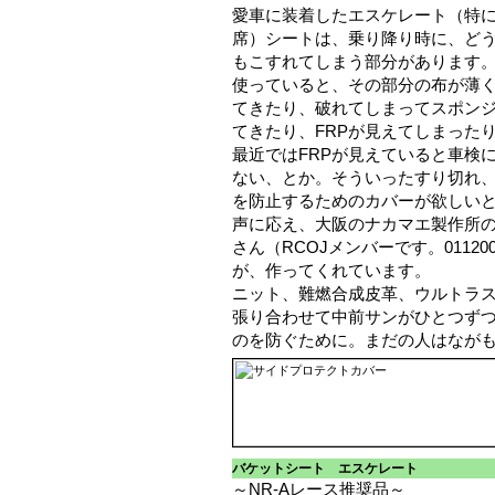
愛車に装着したエスケレート（特
席）シートは、乗り降り時に、ど
もこすれてしまう部分があります
使っていると、その部分の布が薄
てきたり、破れてしまってスポン
てきたり、FRPが見えてしまった
最近ではFRPが見えていると車検
ない、とか。そういったすり切れ
を防止するためのカバーが欲しい
声に応え、大阪のナカマエ製作所
さん（RCOJメンバーです。01120
が、作ってくれています。
ニット、難燃合成皮革、ウルトラス
張り合わせて中前サンがひとつず
のを防ぐために。まだの人はなが
バケットシート エスケレート
～NR-Aレース推奨品～