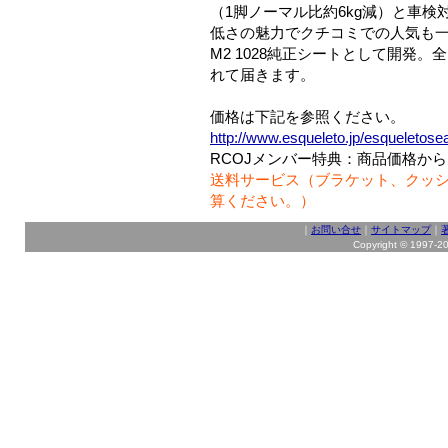
（1脚ノーマル比約6kg減）と車
低さの魅力でクチコミでの人気も
M2 1028純正シートとして開発
れて届きます。
価格は下記を参照ください。
http://www.esqueleto.jp/esqueletose
RCOJメンバー特典：商品価格から10
送料サービス（ブラケット、クッショ
算ください。）
｜
お問い合せ
｜
サイトマップ
｜
Copyright © 1997-202