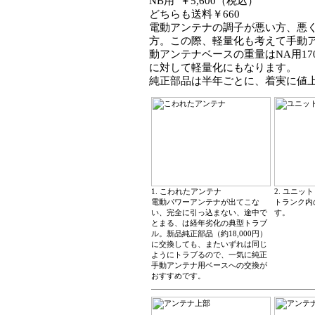
NB用
￥5,600（税込）
どちらも送料￥660
電動アンテナの調子が悪い方、悪
方。この際、軽量化も考えて手動
動アンテナベースの重量はNA用170
に対して軽量化にもなります。
純正部品は半年ごとに、着実に値
1. こわれたアンテナ
2. ユニット
電動パワーアンテナが出てこな
トランク内
い、完全に引っ込まない、途中で
す。
とまる、は経年劣化の典型トラブ
ル。新品純正部品（約18,000円）
に交換しても、またいずれは同じ
ようにトラブるので、一気に純正
手動アンテナ用ベースへの交換が
おすすめです。