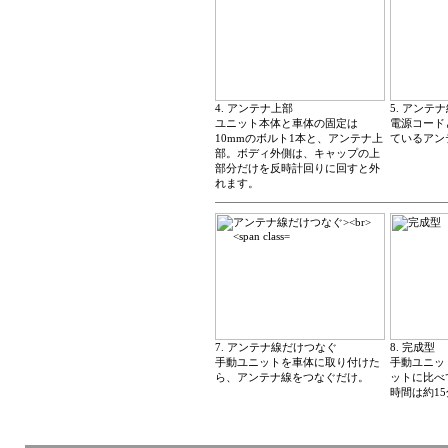
4. アンテナ上部
5. アンテ
ユニット本体と車体の固定は
電源コード
10mmのボルト1本と、アンテナ上
ているアン
部。ボディ外側は、キャップの上
部分だけを反時計回りに回すと外
れます。
7. アンテナ線だけつなぐ
8. 完成型
手動ユニットを車体に取り付けた
手動ユニッ
ら、アンテナ線をつなぐだけ。
ットに比べ
時間は約1