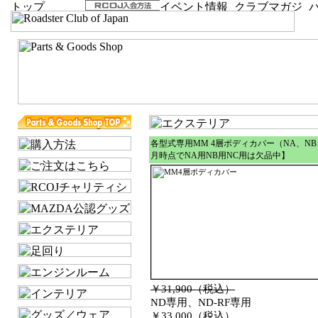
各型式専用MM 4層ボディカバー（NA、NB
月時点でNA用NB用NC用は欠品中】
￥31,900（税込）
ND専用、ND-RF専用
￥33,000（税込）