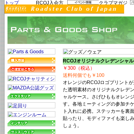
RCOJオリジナルクレデンシャルケー
￥300（税込）
送料何個でも￥100
オレンジのRCOJロゴプリント
た透明素材のオリジナルクレデ
ャルケース。さげひももオレン
す。各地ミーティングの参加チ
ト入れに必携。ステッカーを裏
貼ったり、モディファイも楽し
しょう。