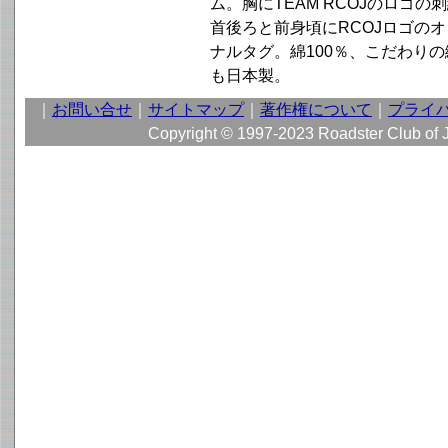
ム。胸にTEAM RCOJのロゴの
首後ろと前身頃にRCOJロゴの
ナルタグ。綿100％、こだわりの
も日本製。
｜
お問い合せ
｜
サイトマップ
｜
著作権について
｜
プライ
Copyright © 1997-2023 Roadster Club of Jap