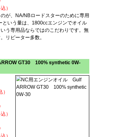
中
料込）
のが、NA/NBロードスターのために専用
ーという量は、1800ccエンジンでオイル
という専用品ならではのこだわりです。無
す。リピーター多数。
OW GT30 100% synthetic 0W-
込）
）
中
料込）
中
料込）