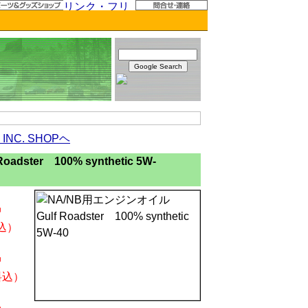
NC. SHOPヘ
ster 100% synthetic 5W-
中
込）
り）
中
料込）