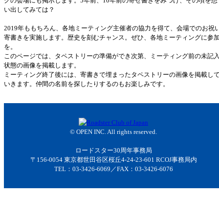
グの会場にも掲示します。5年前、10年前の寄せ書きをみつけ、その頃を想
い出してみては？
2019年ももちろん、各地ミーティング主催者の協力を得て、会場でのお祝
寄書きを実施します。歴史を刻むチャンス。ぜひ、各地ミーティングに参
を。
このページでは、タペストリーの準備ができ次第、ミーティング前の未記
状態の画像を掲載します。
ミーティング終了後には、寄書きで埋まったタペストリーの画像を掲載し
いきます。仲間の名前を探したりするのもお楽しみです。
© OPEN INC. All rights reserved.
ロードスター30周年事務局
〒156-0054 東京都世田谷区桜丘4-24-23-601 RCOJ事務局内
TEL：03-3426-6069／FAX：03-3426-6076