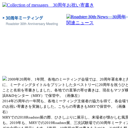
2009年20周年、1年間、各地のミーティング会場では、20周年署名車と
に、ミーティングタイトルをプリントしたタペストリーに20周年を祝うひ
ことと名前を寄書きしました。各地での直筆の寄せ書きは、現在もマツダ
浜R&Dセンター（MRY）で保管中。（画像左）
2014年25周年の一年間も、各地ミーティング主催者の協力を得て、各会場
のお祝い寄書きを実施しました。こちらの寄書きもMRYで保管中。（画像
右）
MRYでの2018Roadster展の際、ひさしぶりに展示し、来場者が懐かしむ風
も。2019年も、MRYでの2019Roadster展、三次試験場での30周年ミーティ