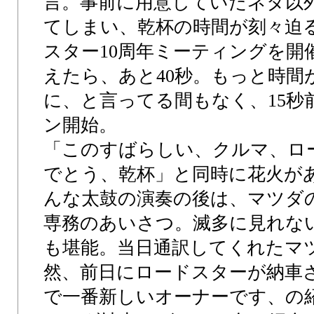
言。事前に用意していたネタ以
てしまい、乾杯の時間が刻々迫
スター10周年ミーティングを開
えたら、あと40秒。もっと時間
に、と言ってる間もなく、15秒
ン開始。
「このすばらしい、クルマ、ロー
でとう、乾杯」と同時に花火が
んな太鼓の演奏の後は、マツダ
専務のあいさつ。滅多に見れな
も堪能。当日通訳してくれたマ
然、前日にロードスターが納車
で一番新しいオーナーです、の