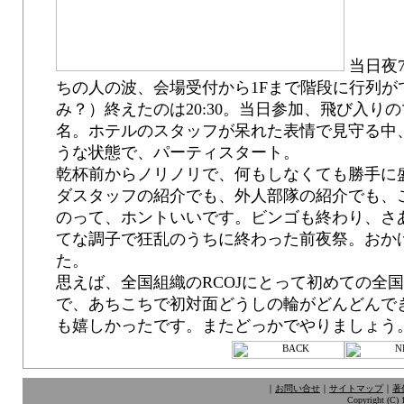
当日夜7
ちの人の波、会場受付から1Fまで階段に行列が
み？）終えたのは20:30。当日参加、飛び入りの
名。ホテルのスタッフが呆れた表情で見守る中
うな状態で、パーティスタート。
乾杯前からノリノリで、何もしなくても勝手に
ダスタッフの紹介でも、外人部隊の紹介でも、
のって、ホントいいです。ビンゴも終わり、さ
てな調子で狂乱のうちに終わった前夜祭。おか
た。
思えば、全国組織のRCOJにとって初めての全
で、あちこちで初対面どうしの輪がどんどんで
も嬉しかったです。またどっかでやりましょう
｜
お問い合せ
｜
サイトマップ
｜
著
Copyright (C) 1