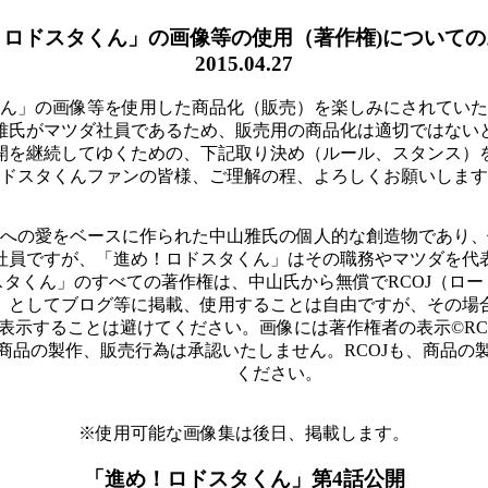
！ロドスタくん」の画像等の使用（著作権)についての
2015.04.27
ん」の画像等を使用した商品化（販売）を楽しみにされていた
雅氏がマツダ社員であるため、販売用の商品化は適切ではない
開を継続してゆくための、下記取り決め（ルール、スタンス）
ドスタくんファンの皆様、ご理解の程、よろしくお願いします
への愛をベースに作られた中山雅氏の個人的な創造物であり、
社員ですが、「進め！ロドスタくん」はその職務やマツダを代
スタくん」のすべての著作権は、中山氏から無償でRCOJ（ロ
」としてブログ等に掲載、使用することは自由ですが、その場
表示することは避けてください。画像には著作権者の表示©RC
商品の製作、販売行為は承認いたしません。RCOJも、商品の
ください。
※使用可能な画像集は後日、掲載します。
「進め！ロドスタくん」第4話公開