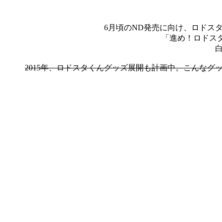
6月頃のND発売に向け、ロドス
「進め！ロドス
2015年、ロドスタくんグッズ展開も計画中。こんな