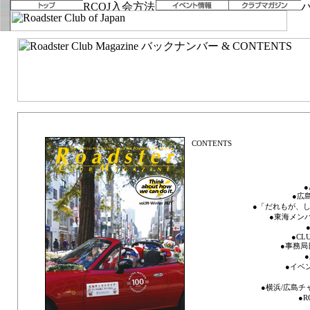
vol.99 Winter 2021「Think about how we can do it.」
●
●広
●「だれもが、し
●東海メンバ
●
●CLU
●事務局日記
●イベ
●横浜/広島チ
●R