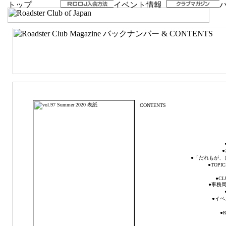
vol.97 Summer 2020「Always beside you」
●
●「だれもが、し
●TOP
●CL
●事務局日
●イベ
●