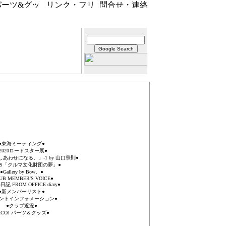
●東海ミーティング●
2020ロードスター展●
あわせになる。」-1 by 山口宗則●
ICS「クルマ文化財団の夢」●
●Gallery by Bow。●
UB MEMBER'S VOICE●
記 FROM OFFICE diary●
●新メンバーリスト●
ントインフォメーション●
●クラブ近況●
RCOJ パーツ＆グッズ●