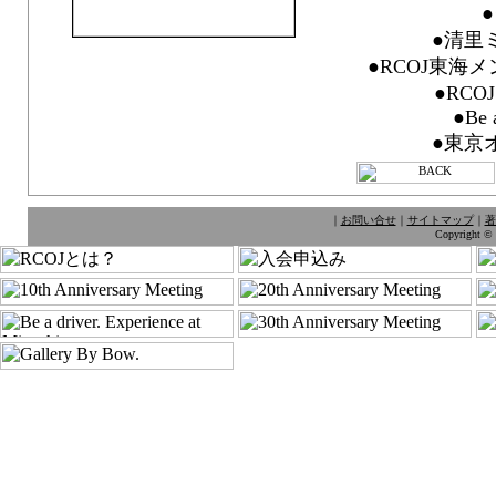
●清里ミ
●RCOJ東海メ
●RC
●Be a
●東京オ
｜
お問い合せ
｜
サイトマップ
｜
著
Copyright © 1