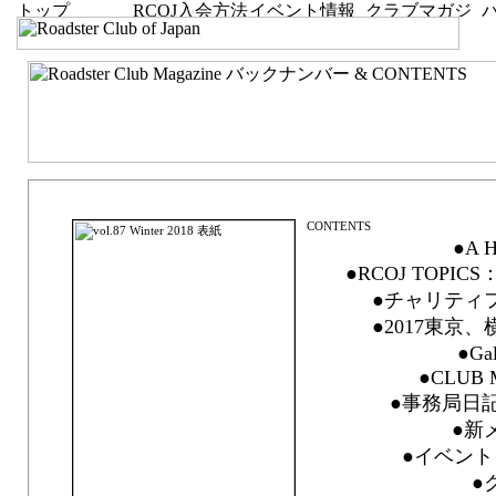
vol.87 Winter 2018「Living under the same sky」
●A H
●RCOJ TOP
●チャリティフ
●2017東京
●Ga
●CLUB 
●事務局日記 F
●新
●イベント
●