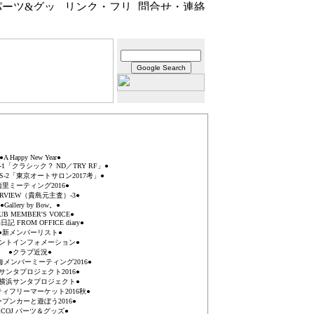
●A Happy New Year●
CS-1「クラシック？ ND／TRY RF」●
ICS-2「東京オートサロン2017考」●
清里ミーティング2016●
ERVIEW（貴島元主査）-3●
●Gallery by Bow。●
UB MEMBER'S VOICE●
記 FROM OFFICE diary●
●新メンバーリスト●
ントインフォメーション●
●クラブ近況●
東海メンバーミーティング2016●
サンタプロジェクト2016●
16横浜サンタプロジェクト●
ィフリーマーケット2016秋●
ープンカーと遊ぼう2016●
RCOJ パーツ＆グッズ●