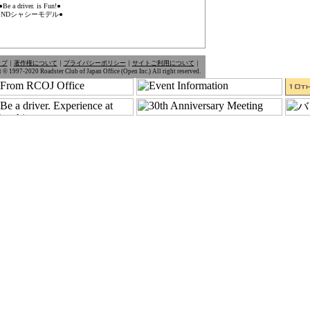
●Be a driver. is Fun!●
●NDシャシーモデル●
ップ
｜
著作権について
｜
プライバシーポリシー
｜
サイトご利用について
｜
 © 1997-2020 Roadster Club of Japan Office (Open Inc.) All right reserved.