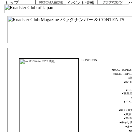
vol.83 Winter 2017「Keep our Tradition alive」
●RCOJ TOPI
●RCOJ TOP
●
●INT
●CL
●事務局日
●イベ
●RCOJ
●東京
●20
●チャリテ
●オ
●