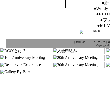
●新
●Windy 
●RC
●フ
●MEM
｜
お問い合せ
｜
サイトマップ
｜
著
Copyright © 1