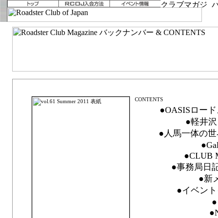
vol.61 Summer 2011「Must be Possible」
●OASISロー
●軽井沢
●人馬一体の世
●Ga
●CLUB 
●事務局日記 F
●新
●イベント
●N