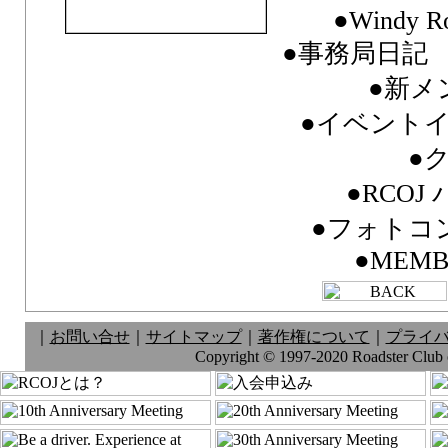
●Windy Ro
●事務局日記 FR
●新メ
●イベント
●
●RCO
●フォトコ
●MEMB
｜
お問い合せ
｜
サイトマップ
｜
著作権について
｜
プライ
Copyright © 1997-2020 Roadster Club of