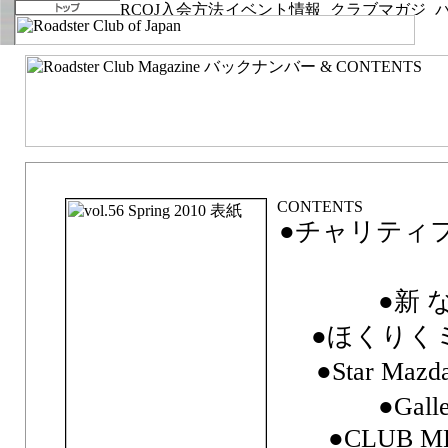
vol.56 Spring 2010「From Season to Season」
●チャリティフ
●新 
●ほくりくミ
●Star Maz
●Gall
●CLUB M