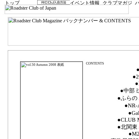
vol.50 Autumn 2008「Fifty-Fifty」
●
●
●
●中部ミ
●ふらの
●NR-A
●Ga
●CLUB 
●北関東
●M2