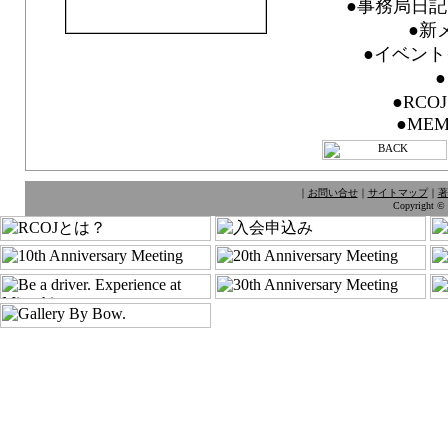
●事務局日記 F
●新
●イベント
●RC
●MEM
｜
お問い合せ
｜
サイトマップ
｜
著
Copyright © 1