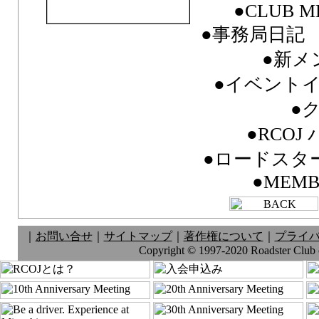
●CLUB M
●事務局日記 FR
●新メ
●イベント
●
●RCO
●ロードスター
●MEMB
｜
お問い合せ
｜
サイトマップ
｜
著作権について
｜
プライ
Copyright © 1997-2020 Roadster Club of