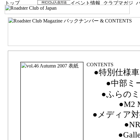
vol.46 Autumn 2007「Staying Healthy」
●特別仕様車「Pr
●中部ミー
●ふらのミ
●M2 M
●メディア対
●NR
●Gall