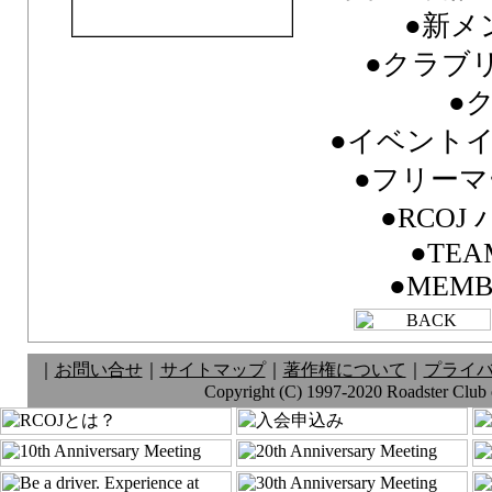
●新メ
●クラブリス
●
●イベント
●フリーマー
●RCO
●TEAM
●MEMB
｜
お問い合せ
｜
サイトマップ
｜
著作権について
｜
プライ
Copyright (C) 1997-2020 Roadster Club of