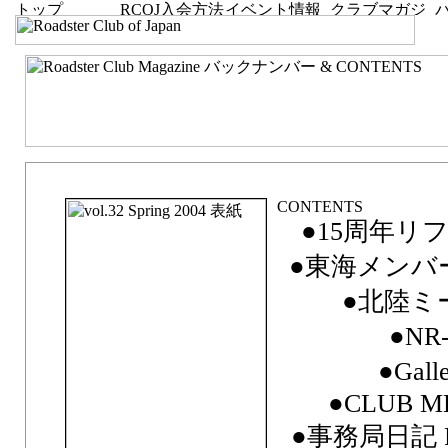
vol.32 Spring 2004「As Usual」
●15周年リ
●東海メンバー
●北陸ミ
●NR-
●Gall
●CLUB M
●事務局日記 FR