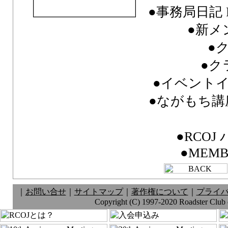
●事務局日記 FR
●新メ
●
●ク
●イベント
●ながもち講
●RCO
●MEMB
｜
お問い合せ
｜
サイトマップ
｜
著作権について
｜
プライ
Copyright (C) 1997-2020 Roadster Club of