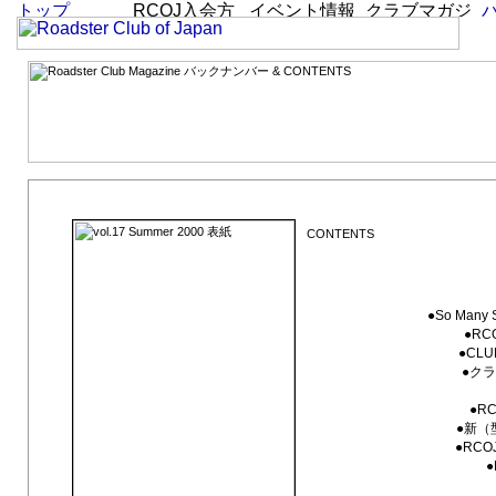
vol.17 Summer 2000「So Many Smiles」
●So Man
●RCO
●CLU
●クラブ
●R
●新（
●RC
●