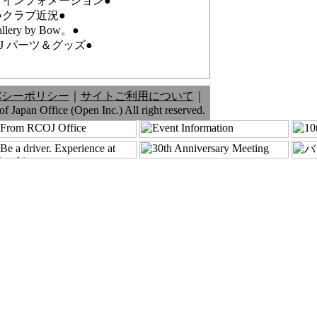
トインフォメーション●
●クラブ近況●
llery by Bow。●
OJ パーツ＆グッズ●
バシーポリシー
｜
サイトご利用について
｜
 Japan Office (Open Inc.) All right reserved.