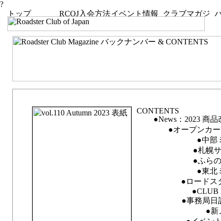
?
vol.110 Autumn 2023「Experiences Create Our Lives」
●News：2023 商品改良
●オープンカーエ
●中部ミ
●札幌サ
●ふらの
●東北ミ
●ロードスタ
●CLUB 
●事務局日記 F
●新