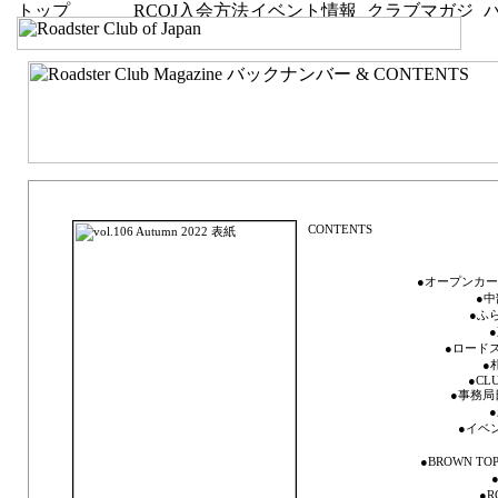
vol.106 Autumn 2022「Welcome to the Roadster world.」
●オープンカーエ
●中
●ふ
●ロードス
●
●CLU
●事務局日記
●イベ
●BROWN T
●
●R