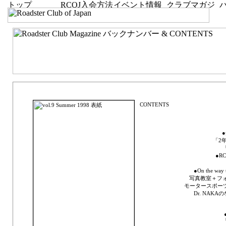
vol.9 Summer 1998「Challenge the NEW」
「2
●RC
●On the w
写真教室＋フ
モータースポーツ
Dr. NA