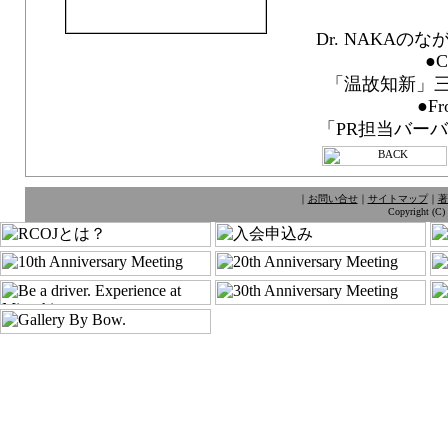
Dr. NAKA
●C
「温故知新」三
●Fr
「PR担当バー
｜
お問い合せ
｜
サイトマップ
｜
著
Copyright (C) 