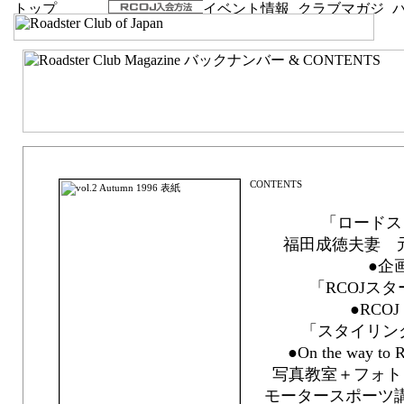
vol.2 Autumn 1996「DREAMS Come True」
「ロードス
福田成徳夫妻 
●企
「RCOJス
●RCOJ 
「スタイリング
●On the way 
写真教室＋フォト
モータースポーツ