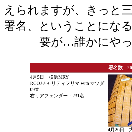
えられますが、きっと
署名、ということにな
要が…誰かにや
署名数 200
4月5日 横浜MRY
RCOJチャリティフリマ with マツダ
09春
右リアフェンダー：231名
4月26日 