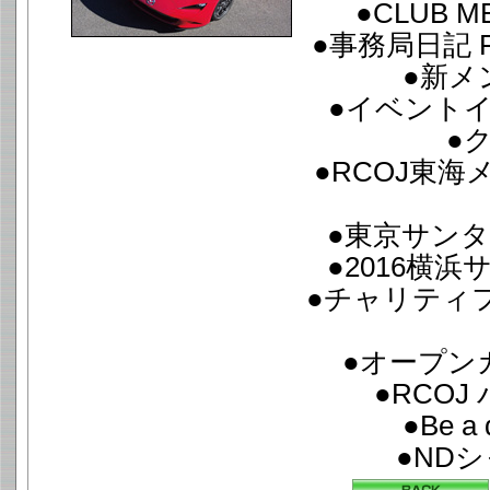
●CLUB M
●事務局日記 FR
●新メ
●イベント
●
●RCOJ東
●東京サンタ
●2016横
●チャリティフ
●オープンカ
●RCO
●Be a d
●ND