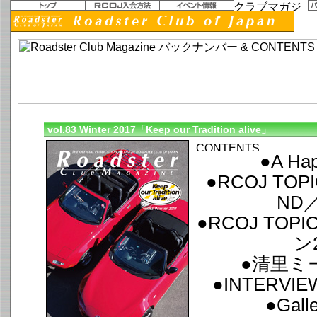
vol.83 Winter 2017「Keep our Tradition alive」
●A Ha
●RCOJ TO
ND／
●RCOJ TO
ン
●清里ミー
●INTERV
●Gall