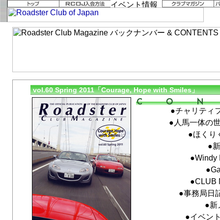
vol.60 Spring 2011「Courage, Hope with Smiles」
●チャリティフ
●人馬一体の世
●ほくり
●
●Windy 
●Ga
●CLUB 
●事務局日記 F
●新
●イベン