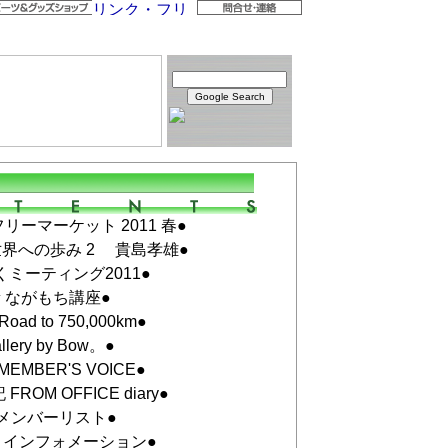
リーマーケット 2011 春●
界への歩み 2 貴島孝雄●
くミーティング2011●
新 ながもち講座●
Road to 750,000km●
llery by Bow。●
MEMBER'S VOICE●
ROM OFFICE diary●
メンバーリスト●
トインフォメーション●