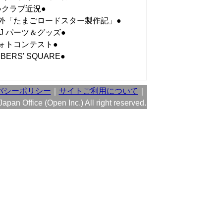
●クラブ近況●
外「たまごロードスター製作記」●
OJ パーツ＆グッズ●
ォトコンテスト●
BERS' SQUARE●
バシーポリシー
｜
サイトご利用について
｜
pan Office (Open Inc.) All right reserved.