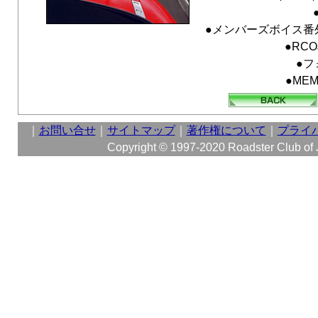
●メンバーズボイス番
●RC
●フ
●MEM
｜
お問い合せ
｜
サイトマップ
｜
著作権について
｜
プライ
Copyright © 1997-2020 Roadster Club of Ja