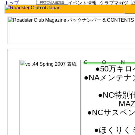
vol.44 Spring 2007「Leading to the Next」
●50万キ
●NAメンテ
●NC特別
MAZ
●NCサスペ
●ほくりくミ