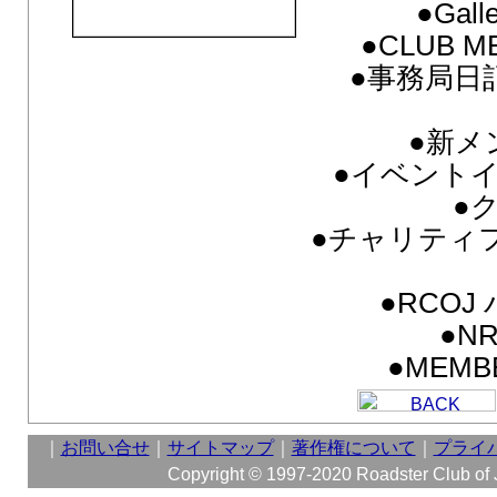
●Gall
●CLUB M
●事務局日記
●新メ
●イベント
●
●チャリティフ
●RCO
●NR
●MEMB
｜
お問い合せ
｜
サイトマップ
｜
著作権について
｜
プライ
Copyright © 1997-2020 Roadster Club of Ja