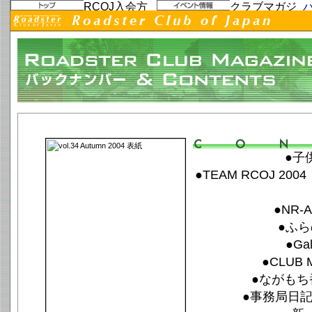
vol.34 Autumn 2004「Something Exited」
●子
●TEAM RCOJ 
●NR
●ふ
●Gal
●CLUB 
●ながもち番外
●事務局日記 F