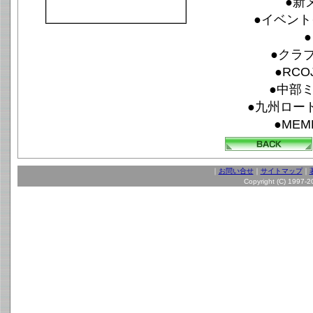
●新
●イベント
●クラブリ
●RC
●中部ミ
●九州ロー
●MEM
｜
お問い合せ
｜
サイトマップ
｜
Copyright (C) 1997-20