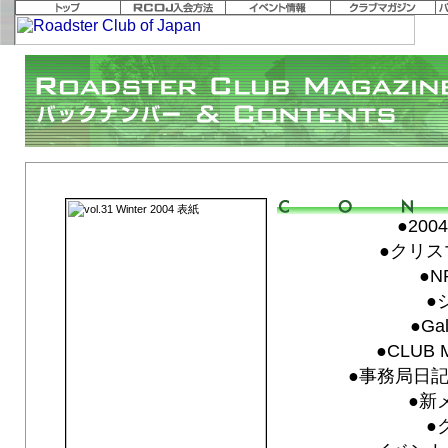
vol.31 Winter 2004「We don't need Speed.」
●200
●クリス
●N
●
●Gal
●CLUB 
●事務局日記 F
●新
●