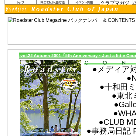
vol.22 Autumn 2001「5th Anniversary～Just a little Co
●メディア
●
●十和田
●東北
●Gall
●WHAT
●CLUB M
●事務局日記 FR