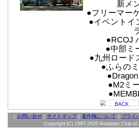
新メ
●フリーマー
●イベントイ
●RCO
●中部ミー
●九州ロード
●ふらのミ
●Dragon
●M2ミ
●MEMB
｜
お問い合せ
｜
サイトマップ
｜
著作権について
｜
プライ
Copyright (C) 1997-2020 Roadster Club of Ja