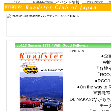
vol.13 Summer 1999「With Good Fellows」
●企
「With
「各地
「RC
●RCOJ 
●On the way 
写真教室
Dr. NAKAのなが
モー