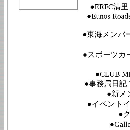
●ERFC清
●Eunos Road
●東海メンバー
●スポーツカ
●CLUB M
●事務局日記 FR
●新メ
●イベント
●
●Gall