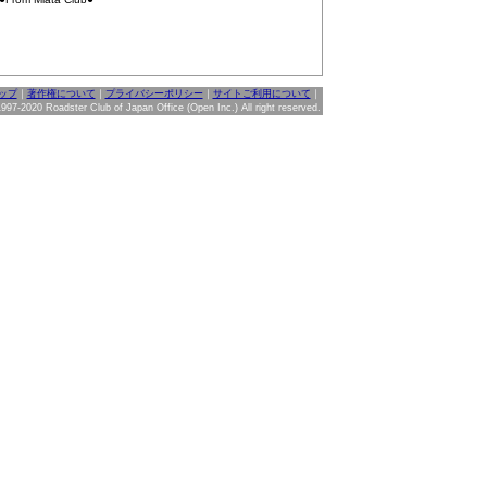
ップ
｜
著作権について
｜
プライバシーポリシー
｜
サイトご利用について
｜
997-2020 Roadster Club of Japan Office (Open Inc.) All right reserved.