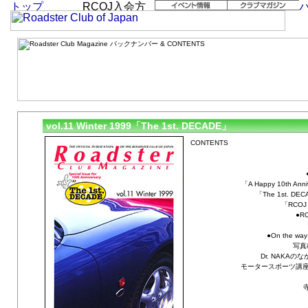
vol.11 Winter 1999「The 1st. DECADE」
「A Happy 10th A
「The 1st. 
「RCOJ C
●RC
「
●On the w
写真
Dr. NAKA
モータースポーツ講座