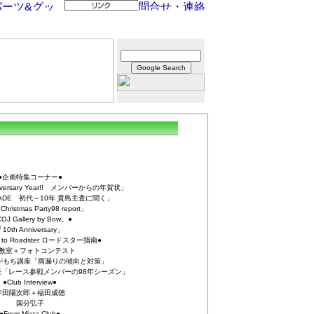
●企画特集コーナー●
nniversary Year!! メンバーからの年賀状」
DECADE 初代～10年 貴島主査に聞く」
hristmas Party98 report」
OJ Gallery by Bow。●
10th Anniversary」
ay to Roadster ロードスター指南●
教室＋フォトコンテスト
のながもち講座「雨漏りの傾向と対策」
「レース参戦メンバーの98年シーズン」
●Club Interview●
寺田陽次郎＋福田成徳
国分弘子
●From Miata Club●