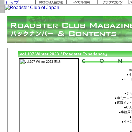
vol.107 Winter 2023「Roadster Experience」
●
●
●ロー
●チ
●南九州ロー
●東海メンバ
●CLU
●事務局日記
●イベ
●