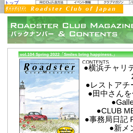
vol.104 Spring 2022「Smiles bring happiness.」
●横浜チャリ
●レストアチー
●田中さんを偲
●Gall
●CLUB M
●事務局日記 FR
●新メ